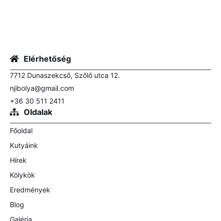
Elérhetőség
7712 Dunaszekcső, Szőlő utca 12.
njibolya@gmail.com
+36 30 511 2411
Oldalak
Főoldal
Kutyáink
Hírek
Kölykök
Eredmények
Blog
Galéria