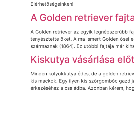
Elérhetőségeinken!
A Golden retriever fajt
A Golden retriever az egyik legnépszerűbb fa
tenyésztette őket. A ma ismert Golden ősei eg
származnak (1864). Ez utóbbi fajtája már kihal
Kiskutya vásárlása előt
Minden kölyökkutya édes, de a golden retrie
kis mackók. Egy ilyen kis szőrgombóc gazdijá
érkezéséhez a családba. Azonban kérem, hog