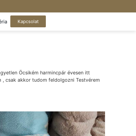
éria
Kapcsolat
. Egyetlen Öcsikém harmincpár évesen itt
em , csak akkor tudom feldolgozni Testvérem