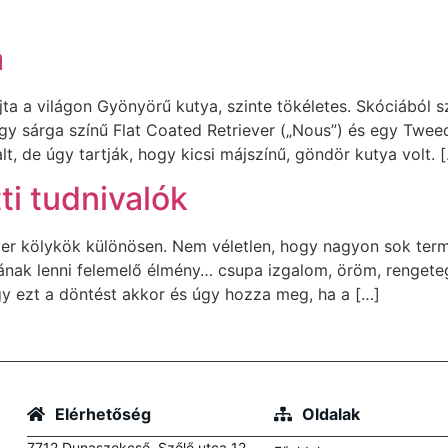
a
jta a világon Gyönyörű kutya, szinte tökéletes. Skóciából
y sárga színű Flat Coated Retriever („Nous”) és egy Tweed 
t, de úgy tartják, hogy kicsi májszínű, göndör kutya volt. 
ti tudnivalók
ver kölykök különösen. Nem véletlen, hogy nagyon sok term
nak lenni felemelő élmény… csupa izgalom, öröm, rengeteg 
y ezt a döntést akkor és úgy hozza meg, ha a […]
Elérhetőség
Oldalak
7712 Dunaszekcső, Szőlő utca 12.