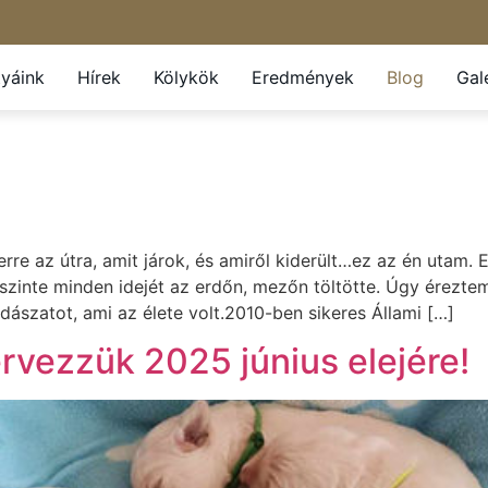
tyáink
Hírek
Kölykök
Eredmények
Blog
Gal
 erre az útra, amit járok, és amiről kiderült…ez az én utam
 szinte minden idejét az erdőn, mezőn töltötte. Úgy érezt
dászatot, ami az élete volt.2010-ben sikeres Állami […]
rvezzük 2025 június elejére!