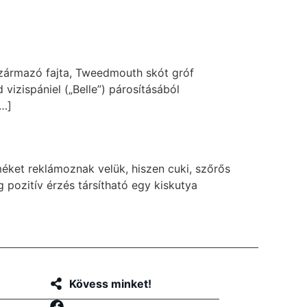
 származó fajta, Tweedmouth skót gróf
vizispániel („Belle”) párosításából
[…]
éket reklámoznak velük, hiszen cuki, szőrős
pozitív érzés társítható egy kiskutya
Kövess minket!