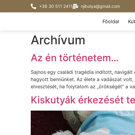
+36 30 511 2411
njibolya@gmail.com
Főoldal
Ku
Archívum
Az én történetem…
Sajnos egy családi tragédia indított, navigált
hagyott bennünket. Az élete a vadászat volt,
elvesztését, ha folytatom az „örökségét” a va
Kiskutyák érkezését te